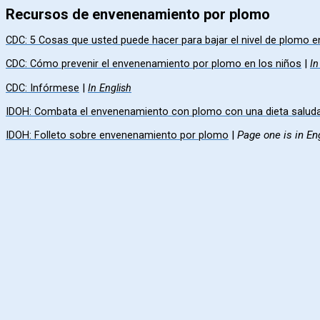
Recursos de envenenamiento por plomo
CDC: 5 Cosas que usted puede hacer para bajar el nivel de plomo e
|
CDC: Cómo prevenir el envenenamiento por plomo en los niños
In
|
CDC: Infórmese
In English
IDOH: Combata el envenenamiento con plomo con una dieta salud
|
Page one is in En
IDOH: Folleto sobre envenenamiento por plomo