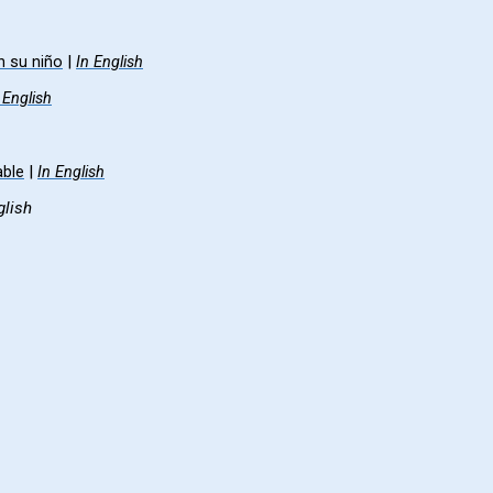
|
n su niño
In English
 English
|
able
In English
glish